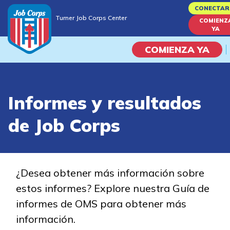
Skip
CONECTAR
Turner Job Corps Center
to
COMIENZ
Turner Job Corps Center
YA
main
content
COMIENZA YA
Programas
Informes y resultados
Vida En El Campus Universita
de Job Corps
Habilidades académicas
Viaje de la carrera
¿Desea obtener más información sobre
estos informes? Explore nuestra Guía de
Estudiar
informes de OMS para obtener más
información.
Programas de Entrenamient